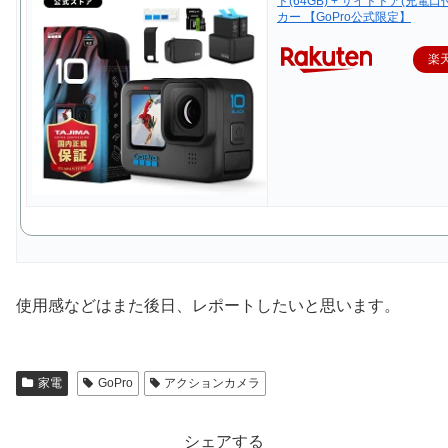
ド(64GB) + サイドドア(充電口付
カー 【GoPro公式限定】
楽
使用感などはまた後日、レポートしたいと思います。
家電
GoPro
アクションカメラ
シェアする